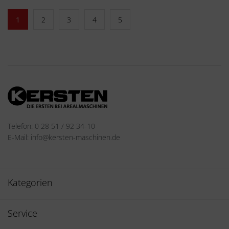
1
2
3
4
5
Telefon: 0 28 51 / 92 34-10
E-Mail: info@kersten-maschinen.de
Kategorien
Service