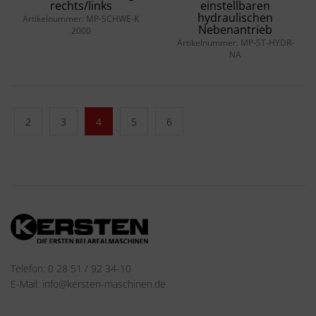
rechts/links
einstellbaren
hydraulischen
Artikelnummer: MP-SCHWE-K
Nebenantrieb
2000
Artikelnummer: MP-ST-HYDR-
NA
2
3
4
5
6
Telefon: 0 28 51 / 92 34-10
E-Mail: info@kersten-maschinen.de