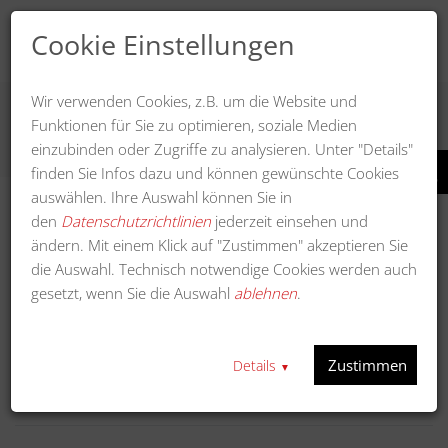
Cookie Einstellungen
Wir verwenden Cookies, z.B. um die Website und
Funktionen für Sie zu optimieren, soziale Medien
UNIVERSELLE EINACHSER
einzubinden oder Zugriffe zu analysieren. Unter "Details"
finden Sie Infos dazu und können gewünschte Cookies
auswählen. Ihre Auswahl können Sie in
den
Datenschutzrichtlinien
jederzeit einsehen und
AKTIVE FILTER
ändern. Mit einem Klick auf "Zustimmen" akzeptieren Sie
die Auswahl. Technisch notwendige Cookies werden auch
Kategorie
Zubehör für universelle Einachser
gesetzt, wenn Sie die Auswahl
ablehnen
.
Anzeigen
Zustimmen
Details
▼
In a
Sortieren nach