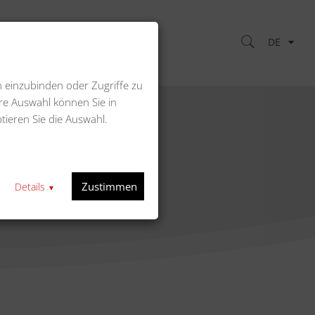
DE
Kontakt
n einzubinden oder Zugriffe zu
re Auswahl können Sie in
tieren Sie die Auswahl.
t)
ompaktgerät)
Zustimmen
Details
▼