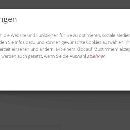
ungen
uelles
Videos
Downloads
Unternehmen
m die Website und Funktionen für Sie zu optimieren, soziale Medie
finden Sie Infos dazu und können gewünschte Cookies auswählen. Ih
erzeit einsehen und ändern. Mit einem Klick auf "Zustimmen" akzep
 werden auch gesetzt, wenn Sie die Auswahl
ablehnen
.
ildkrautbürste (Kompaktgerä
Wildkrautbeseitigung
Wildkrautbürste (K