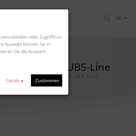
DE
Kontakt
n einzubinden oder Zugriffe zu
re Auswahl können Sie in
tieren Sie die Auswahl.
2000/2100 und UBS-Line
ssend zu K 2000/2100 und UBS-Line
Zustimmen
Details
▼