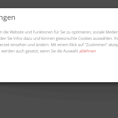
ungen
uelles
Videos
Downloads
Unternehmen
m die Website und Funktionen für Sie zu optimieren, soziale Medie
finden Sie Infos dazu und können gewünschte Cookies auswählen. Ih
erzeit einsehen und ändern. Mit einem Klick auf "Zustimmen" akzep
 werden auch gesetzt, wenn Sie die Auswahl
ablehnen
.
trasenbesen passend zu K 
lege
Anbauflansch für Kunstrasenbesen pa