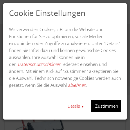
Cookie Einstellungen
Wir verwenden Cookies, z.B. um die Website und
Funktionen für Sie zu optimieren, soziale Medien
einzubinden oder Zugriffe zu analysieren. Unter "Details"
UBS Alpin II pro Holm-Aktivlenkung /
finden Sie Infos dazu und können gewünschte Cookies
Comfort Drive II pro / Verschiebeachse
auswählen. Ihre Auswahl können Sie in
den
Datenschutzrichtlinien
jederzeit einsehen und
ändern. Mit einem Klick auf "Zustimmen" akzeptieren Sie
die Auswahl. Technisch notwendige Cookies werden auch
gesetzt, wenn Sie die Auswahl
ablehnen
.
Zustimmen
Details
▼