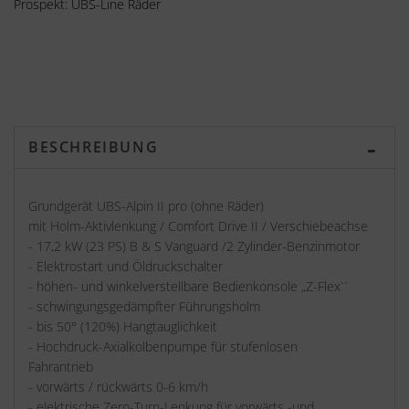
Prospekt: UBS-Line Räder
BESCHREIBUNG
Grundgerät UBS-Alpin II pro (ohne Räder)
mit Holm-Aktivlenkung / Comfort Drive II / Verschiebeachse
- 17,2 kW (23 PS) B & S Vanguard /2 Zylinder-Benzinmotor
- Elektrostart und Öldruckschalter
- höhen- und winkelverstellbare Bedienkonsole „Z-Flex``
- schwingungsgedämpfter Führungsholm
- bis 50° (120%) Hangtauglichkeit
- Hochdruck-Axialkolbenpumpe für stufenlosen
Fahrantrieb
- vorwärts / rückwärts 0-6 km/h
- elektrische Zero-Turn-Lenkung für vorwärts -und