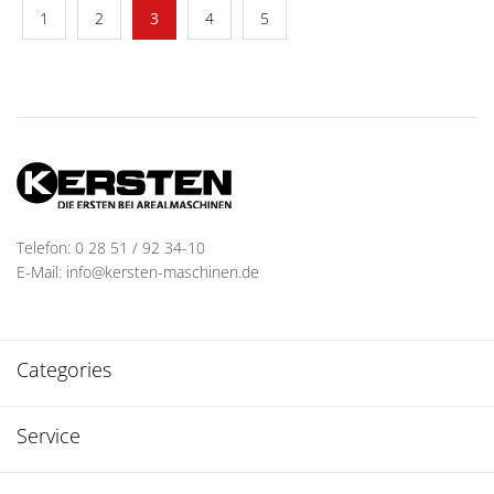
1
2
3
4
5
Telefon: 0 28 51 / 92 34-10
E-Mail: info@kersten-maschinen.de
Categories
Service