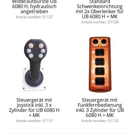
Wildkrautbürste UB
Standard
6080 H, hydraulisch
Schwenkeinrichtung
angetrieben
mit 2x Oberlenker für
UB 6080 H + MK
Article number: S1127
Article number: S1128
Steuergerät mit
Steuergerät mit
Joystick inkl. 3 x
Funkfernbedienung
Zylinder für UB 6080 H
inkl. 3 Zylinder für UB
+ MK
6080 H + MK
Article number: S1131
Article number: S1132