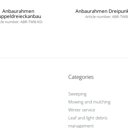
Anbaurahmen
Anbaurahmen Dreipun
uppeldreieckanbau
Article number: ABR-TWB
icle number: ABR-TWB-KD-
Categories
Sweeping
Mowing and mulching
Winter service
Leaf and light debris
management