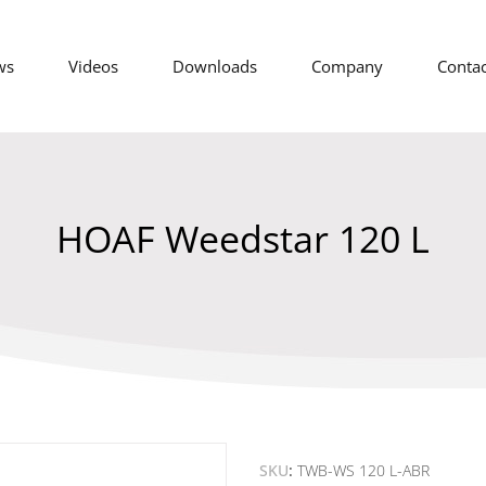
ws
Videos
Downloads
Company
Contac
HOAF Weedstar 120 L
SKU
TWB-WS 120 L-ABR