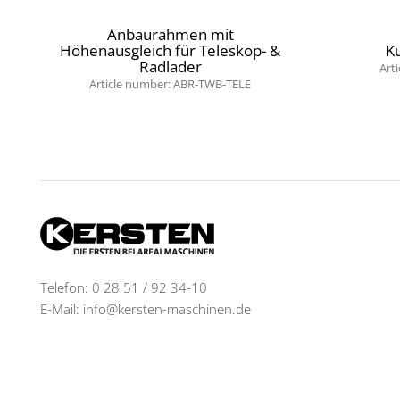
Anbaurahmen mit
Höhenausgleich für Teleskop- &
K
Radlader
Art
Article number: ABR-TWB-TELE
Telefon: 0 28 51 / 92 34-10
E-Mail: info@kersten-maschinen.de