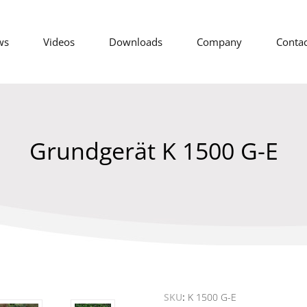
ws
Videos
Downloads
Company
Contac
Grundgerät K 1500 G-E
SKU
K 1500 G-E