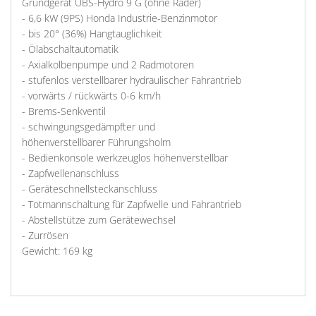
Grundgerät UBS-Hydro 9 G (ohne Räder)
- 6,6 kW (9PS) Honda Industrie-Benzinmotor
- bis 20° (36%) Hangtauglichkeit
- Ölabschaltautomatik
- Axialkolbenpumpe und 2 Radmotoren
- stufenlos verstellbarer hydraulischer Fahrantrieb
- vorwärts / rückwärts 0-6 km/h
- Brems-Senkventil
- schwingungsgedämpfter und
höhenverstellbarer Führungsholm
- Bedienkonsole werkzeuglos höhenverstellbar
- Zapfwellenanschluss
- Geräteschnellsteckanschluss
- Totmannschaltung für Zapfwelle und Fahrantrieb
- Abstellstütze zum Gerätewechsel
- Zurrösen
Gewicht: 169 kg