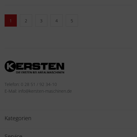
1
2
3
4
5
Telefon: 0 28 51 / 92 34-10
E-Mail: info@kersten-maschinen.de
Kategorien
Service