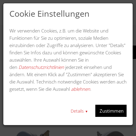
Cookie Einstellungen
Wir verwenden Cookies, z.B. um die Website und
Funktionen für Sie zu optimieren, soziale Medien
LAUBBLÄSER FÜR SCHLEPPER UND
einzubinden oder Zugriffe zu analysieren. Unter "Details"
KOMMUNALFAHRZEUGE
finden Sie Infos dazu und können gewünschte Cookies
auswählen. Ihre Auswahl können Sie in
den
Datenschutzrichtlinien
jederzeit einsehen und
ändern. Mit einem Klick auf "Zustimmen" akzeptieren Sie
die Auswahl. Technisch notwendige Cookies werden auch
Anzeigen
gesetzt, wenn Sie die Auswahl
ablehnen
.
In a
Sortieren nach
Zustimmen
Details
▼