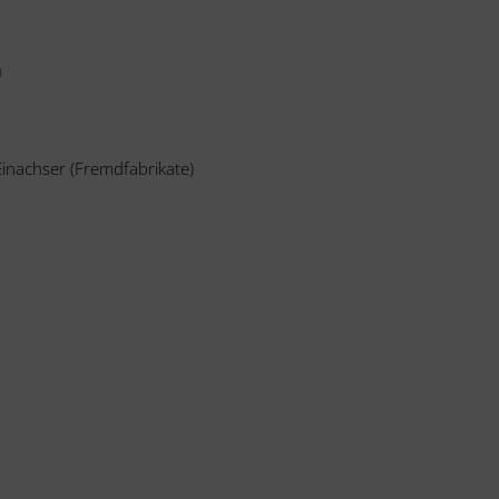
m
Einachser (Fremdfabrikate)