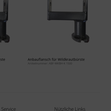
ste
Anbauflansch für Wildkrautbürste
An
Artikelnummer: ABF-WKBH-K 1500
Ar
Service
Nützliche Links