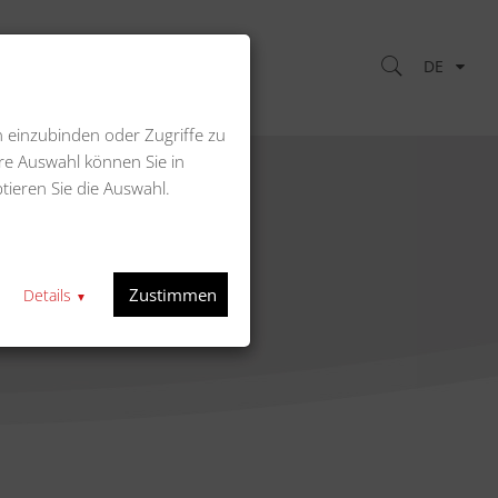
DE
Kontakt
n einzubinden oder Zugriffe zu
re Auswahl können Sie in
tieren Sie die Auswahl.
cm
Zustimmen
Details
▼