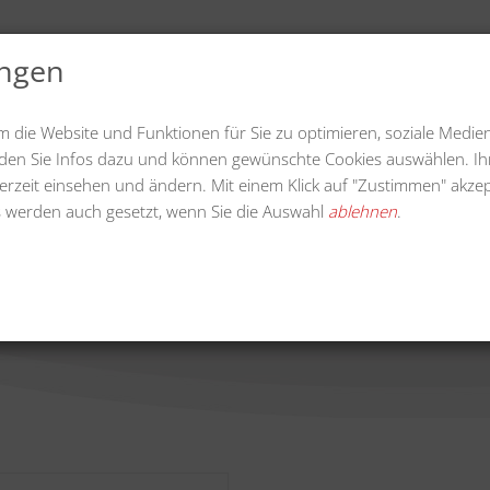
ungen
uelles
Videos
Downloads
Unternehmen
m die Website und Funktionen für Sie zu optimieren, soziale Medie
finden Sie Infos dazu und können gewünschte Cookies auswählen. Ih
erzeit einsehen und ändern. Mit einem Klick auf "Zustimmen" akzep
 werden auch gesetzt, wenn Sie die Auswahl
ablehnen
.
ildkrautbürstenvorsatz 60 
Home
Wildkrautbürstenvorsatz 60 cm