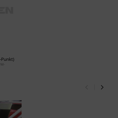
-Punkt)
FM-