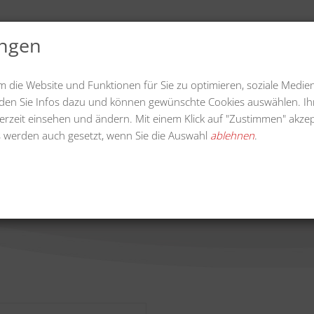
ungen
uelles
Videos
Downloads
Unternehmen
m die Website und Funktionen für Sie zu optimieren, soziale Medie
finden Sie Infos dazu und können gewünschte Cookies auswählen. Ih
erzeit einsehen und ändern. Mit einem Klick auf "Zustimmen" akzep
 werden auch gesetzt, wenn Sie die Auswahl
ablehnen
.
rmaschine 165 cm Arbeitsbr
Home
Kehrmaschine 165 cm Arbeitsbreite