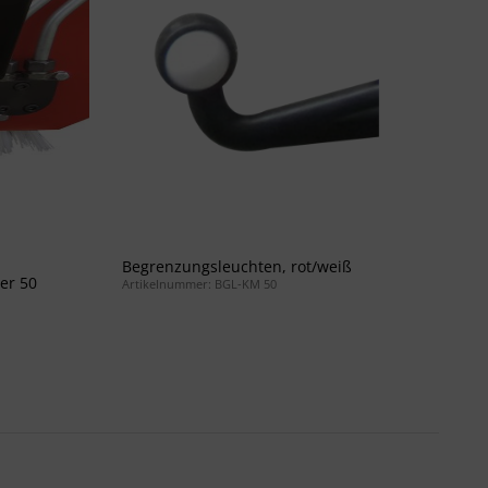
Begrenzungsleuchten, rot/weiß
La
er 50
Artikelnummer: BGL-KM 50
Ar