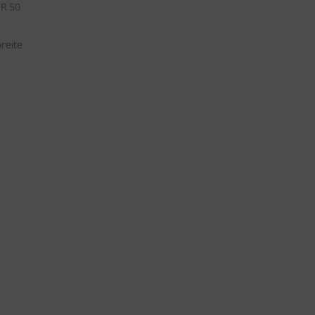
R 50
reite