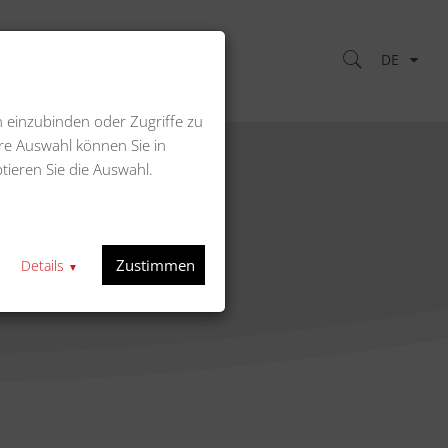
DE
Kontakt
n einzubinden oder Zugriffe zu
re Auswahl können Sie in
tieren Sie die Auswahl.
eite
Zustimmen
Details
▼