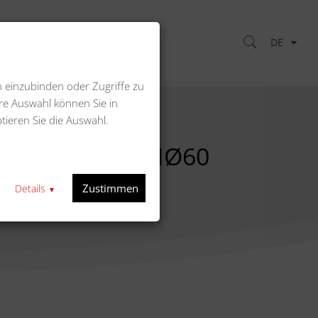
DE
Kontakt
n einzubinden oder Zugriffe zu
re Auswahl können Sie in
tieren Sie die Auswahl.
echts) für FKMØ60
s) für FKMØ60
Zustimmen
Details
▼