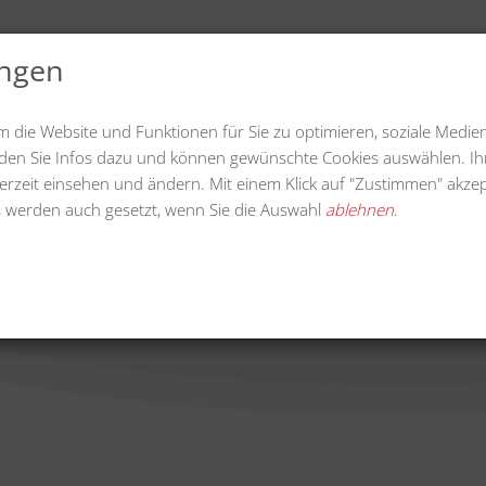
ungen
uelles
Videos
Downloads
Unternehmen
m die Website und Funktionen für Sie zu optimieren, soziale Medie
finden Sie Infos dazu und können gewünschte Cookies auswählen. Ih
erzeit einsehen und ändern. Mit einem Klick auf "Zustimmen" akzep
 werden auch gesetzt, wenn Sie die Auswahl
ablehnen
.
 70 cm Besendurchmesser (r
nbauseitenbesen 70 cm Besendurchmesser (recht