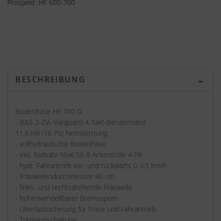
Prospekt: HF 600-700
BESCHREIBUNG
Bodenfräse HF 700 G
- B&S 2-Zyl.-Vanguard-4-Takt-Benzinmotor
11,8 kW (16 PS) Nettoleistung
- vollhydraulische Bodenfräse
- inkl. Radsatz 16x6.50-8 Ackerstolle 4 PR
- hydr. Fahrantrieb vor- und rückwärts 0-3,5 km/h
- Fräswellendurchmesser 40 cm
- links- und rechtsdrehende Fräswelle
- höhenverstellbarer Bremssporn
- Überlastsicherung für Fräse und Fahrantrieb
- Totmannschaltung