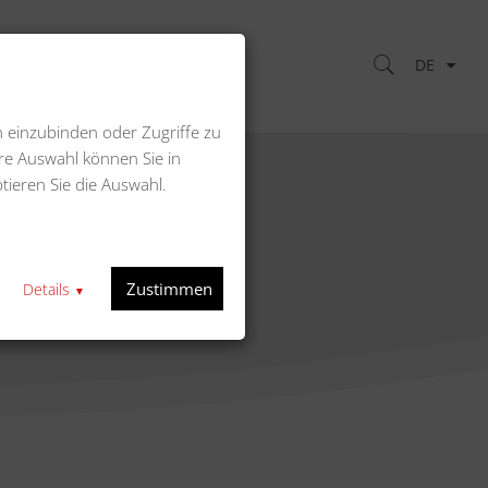
DE
Kontakt
n einzubinden oder Zugriffe zu
re Auswahl können Sie in
tieren Sie die Auswahl.
reite
m Arbeitsbreite
Zustimmen
Details
▼