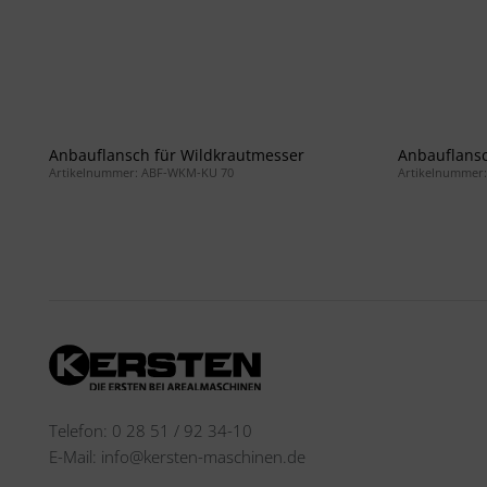
Anbauflansch für Wildkrautmesser
Anbauflansc
Artikelnummer: ABF-WKM-KU 70
Artikelnummer
Telefon: 0 28 51 / 92 34-10
E-Mail: info@kersten-maschinen.de