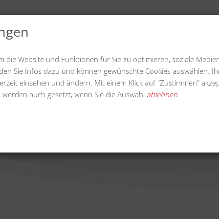
ungen
uelles
Videos
Downloads
Unternehmen
m die Website und Funktionen für Sie zu optimieren, soziale Medie
finden Sie Infos dazu und können gewünschte Cookies auswählen. Ih
erzeit einsehen und ändern. Mit einem Klick auf "Zustimmen" akzep
 werden auch gesetzt, wenn Sie die Auswahl
ablehnen
.
krautmesser 70 cm Arbeitsb
ldkrautbürste K-Line
Wildkrautmesser 70 c